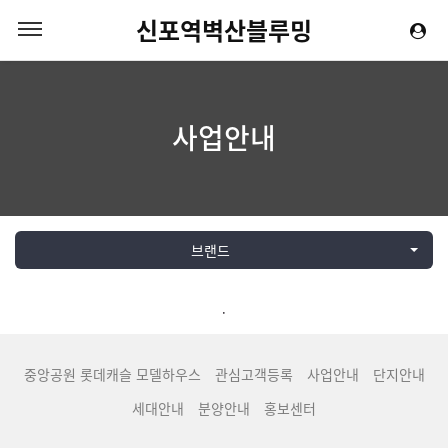
신포역벽산블루밍
사업안내
브랜드
.
중앙공원 롯데캐슬 모델하우스
관심고객등록
사업안내
단지안내
세대안내
분양안내
홍보센터