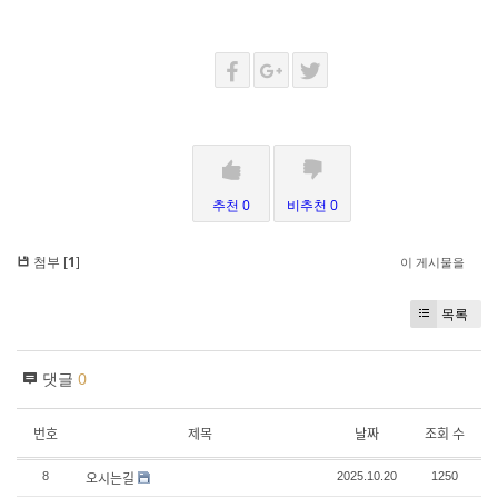
추천 0
비추천 0
첨부 [
1
]
이 게시물을
목록
댓글
0
번호
제목
날짜
조회 수
오시는길
8
2025.10.20
1250